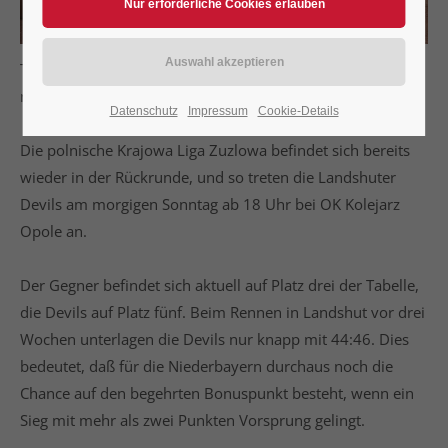
Trans MF Landshut Devils haben bei OK Kolejarz Opole
noch die Chance auf den Bonuspunkt
Datenschutz
Impressum
Cookie-Details
Die polnische Krajowa Liga Zuzlowa befindet sich bereits
wieder in der Rückrunde, und so treten die Landshuter
Devils am morgigen Sonntag ab 18 Uhr bei OK Kolejarz
Opole an.
Der Gegner befindet sich aktuell auf Platz drei der Tabelle,
die Devils auf Platz fünf. Beim Rennen in Landshut vor drei
Wochen unterlagen die Devils nur knapp mit 44:46. Dies
bedeutet, daß für die Niederbayern durchaus noch die
Chance auf den begehrten Bonuspunkt besteht, wenn ein
Sieg mit mehr als zwei Punkten Vorsprung gelingt.