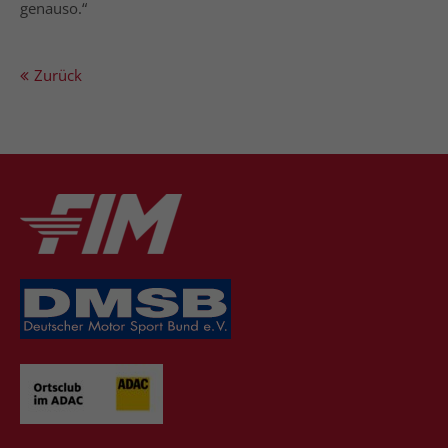
genauso.“
Zurück