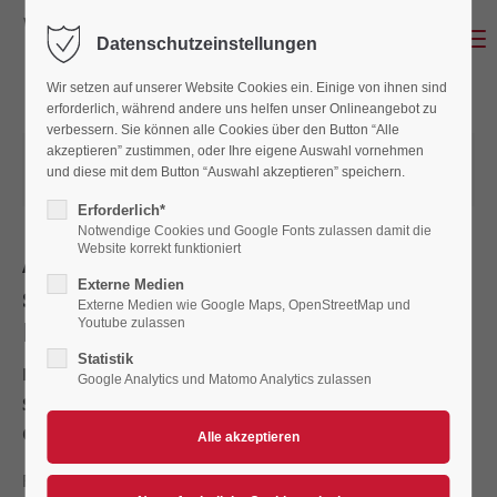
Menu
Datenschutzeinstellungen
Wir setzen auf unserer Website Cookies ein. Einige von ihnen sind
erforderlich, während andere uns helfen unser Onlineangebot zu
verbessern. Sie können alle Cookies über den Button “Alle
akzeptieren” zustimmen, oder Ihre eigene Auswahl vornehmen
31.03.2023 09:46
von Claudia Patzak
und diese mit dem Button “Auswahl akzeptieren” speichern.
(Kommentare: 0)
Erforderlich*
Notwendige Cookies und Google Fonts zulassen damit die
Website korrekt funktioniert
Am kommenden Wochenende
Externe Medien
starten die Aktiven des AC
Externe Medien wie Google Maps, OpenStreetMap und
Landshut in die Saison 2023
Youtube zulassen
Statistik
Paarcup und Bayerncup in Herxheim am 2. April –
Google Analytics und Matomo Analytics zulassen
Saisonstart in der Ersten Polnischen Liga am
Ostersonntag
Für die Speedwayfans hat die lange Winterpause endlich