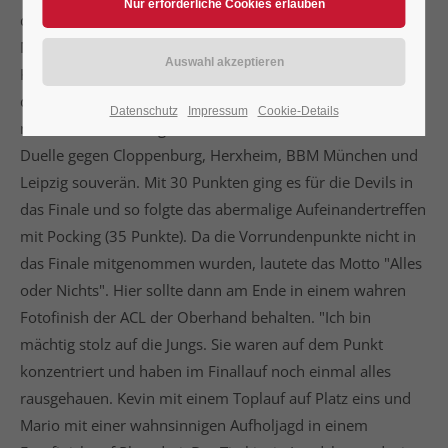
dem favorisierten MSC Pocking (mit Valentin Grobauer,
Martin Smolinski und Patricia Erhardt) und den Devils (mit
Kevin Wölbert, Mario Häusl und Michael Konrad). Im
direkten Vorrundenduell zogen die Devils gegen Pocking
Datenschutz
Impressum
Cookie-Details
noch den Kürzeren, gewannen aber die restlichen vier
Duelle gegen Cloppenburg, Herxheim, BBM München und
Leipzig souverän. Mit 30 Punkten ging es für die Devils in
das Finale und so folgte das abermalige Aufeinandertreffen
mit Pocking (35 Punkte). Da die Vorrundenpunkte nicht in
das Finale mitgenommen wurden, lautete das Motto "Alles
oder Nichts". Hier sollte dann am Ende in einem wahren
Fotofinish der ACL der Oberhand behalten. "Ich bin
mächtig stolz auf die Jungs. Sie waren auf dem Punkt
konzentriert und haben im Finallauf noch einmal alles
rausgehauen. Kevin mit einem Toplauf auf Platz eins und
Mario mit einer wahnsinnigen Aufholjagd in einem