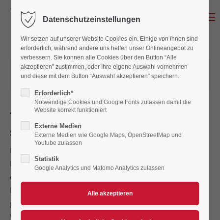
Menu
Datenschutzeinstellungen
Wir setzen auf unserer Website Cookies ein. Einige von ihnen sind
erforderlich, während andere uns helfen unser Onlineangebot zu
verbessern. Sie können alle Cookies über den Button “Alle
akzeptieren” zustimmen, oder Ihre eigene Auswahl vornehmen
05.10.2025 13:28
von Gerald Simbeck
und diese mit dem Button “Auswahl akzeptieren” speichern.
(Kommentare: 0)
Erforderlich*
Notwendige Cookies und Google Fonts zulassen damit die
Website korrekt funktioniert
Trans MF Landshut Devils holen
Externe Medien
sich den Titel
Externe Medien wie Google Maps, OpenStreetMap und
Youtube zulassen
Die Trans MF Landshut Devils holen sich den deutschen
Statistik
Paartitel 2025. Am Samstagnachmittag sicherte sich der
Google Analytics und Matomo Analytics zulassen
deutsche Speedwayrekordmeister im niederbayerischen
Pocking den DMSB Speedway-Paar-Cup, vor dem
gastgebenden MSC Pocking und dem MSC Cloppenburg.
Von Anfang an entwickelte sich ein Zweikampf zwischen