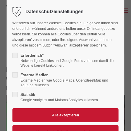
Menu
Datenschutzeinstellungen
Wir setzen auf unserer Website Cookies ein. Einige von ihnen sind
erforderlich, während andere uns helfen unser Onlineangebot zu
verbessern. Sie können alle Cookies über den Button “Alle
akzeptieren” zustimmen, oder Ihre eigene Auswahl vornehmen
17.07.2024 11:35
von Gerald Simbeck
und diese mit dem Button “Auswahl akzeptieren” speichern.
(Kommentare: 0)
Erforderlich*
Notwendige Cookies und Google Fonts zulassen damit die
Website korrekt funktioniert
Neuzugang ist fix: Paco Castagna
Externe Medien
wechselt zu den Devils und soll
Externe Medien wie Google Maps, OpenStreetMap und
neue Impulse setzen
Youtube zulassen
Statistik
Google Analytics und Matomo Analytics zulassen