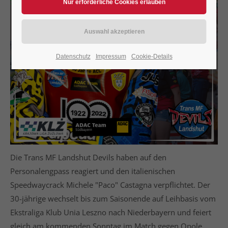
Datenschutz
Impressum
Cookie-Details
Die Trans MF Landshut Devils haben auf den
Personalengpass reagiert und den italienischen
Speedwaycrack Michele "Paco" Castagna verpflichtet. Der
30-jährige wechselt bis zum Saisonende auf Leihbasis vom
Ekstraliga Klub Unia Leszno nach Niederbayern und feiert
gleich am kommenden Sonntag im Match gegen Opole