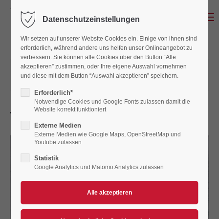
Menu
Datenschutzeinstellungen
Wir setzen auf unserer Website Cookies ein. Einige von ihnen sind
erforderlich, während andere uns helfen unser Onlineangebot zu
verbessern. Sie können alle Cookies über den Button “Alle
akzeptieren” zustimmen, oder Ihre eigene Auswahl vornehmen
06.06.2021 22:11
von AC Landshut Speedway
und diese mit dem Button “Auswahl akzeptieren” speichern.
(Kommentare: 0)
Erforderlich*
Notwendige Cookies und Google Fonts zulassen damit die
Website korrekt funktioniert
Termine - Stand 6. Juni 2021
Externe Medien
Externe Medien wie Google Maps, OpenStreetMap und
Youtube zulassen
Statistik
Google Analytics und Matomo Analytics zulassen