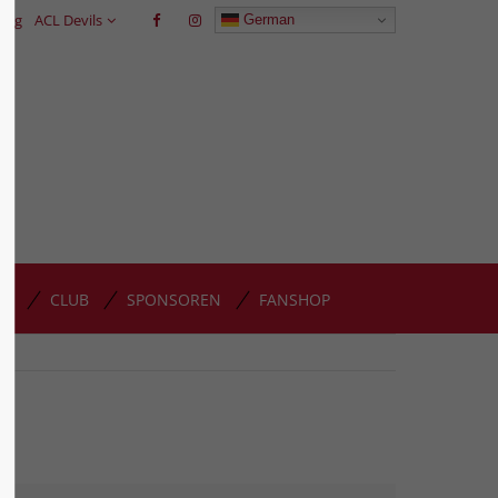
trag
ACL Devils
German
GP
CLUB
SPONSOREN
FANSHOP