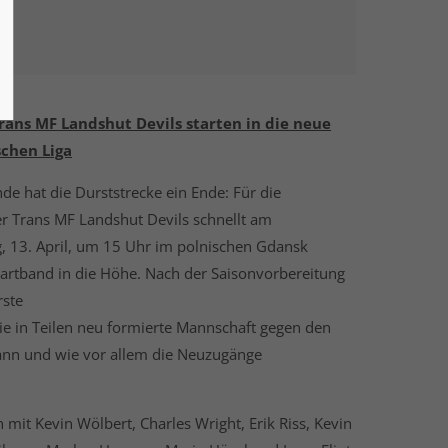
Trans MF Landshut Devils starten in die neue
schen Liga
 hat die Durststrecke ein Ende: Für die
er Trans MF Landshut Devils schnellt am
13. April, um 15 Uhr im polnischen Gdansk
tartband in die Höhe. Nach der Saisonvorbereitung
rste
die in Teilen neu formierte Mannschaft gegen den
nn und wie vor allem die Neuzugänge
 mit Kevin Wölbert, Charles Wright, Erik Riss, Kevin