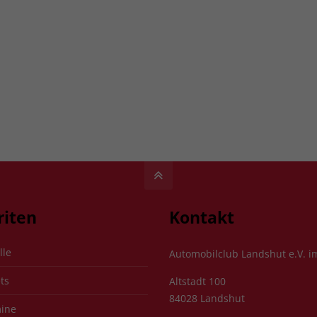
riten
Kontakt
lle
Automobilclub Landshut e.V. 
ts
Altstadt 100
84028 Landshut
ine