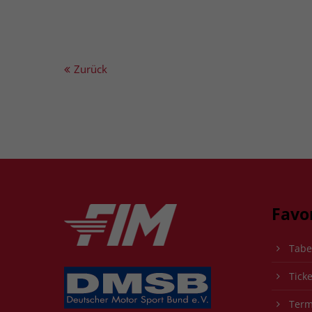
Zurück
Favo
Tabe
Ticke
Term