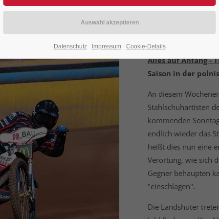
ntare: 0)
Datenschutz
Impressum
Cookie-Details
Alles auf Anfang - 
Saison
in der polni
An diesem Wochenende
Stahlschuhartisten d
kommenden Sonntag, 
endlich wieder das S
heißt dies nun eine e
Verortung, wie sich 
Gegner behaupten ka
"einschlagen".
Die Landshuter treten