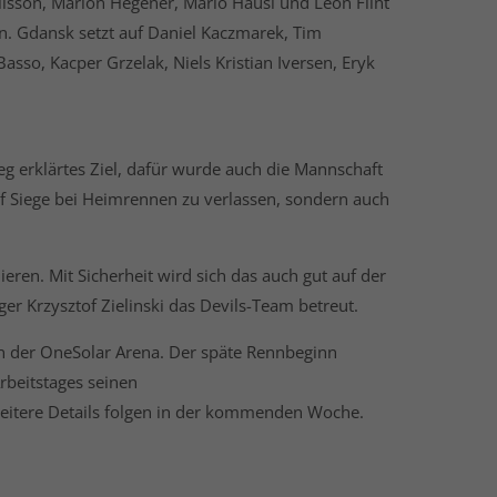
ilsson, Marlon Hegener, Mario Häusl und Leon Flint
n. Gdansk setzt auf Daniel Kaczmarek, Tim
sso, Kacper Grzelak, Niels Kristian Iversen, Eryk
eg erklärtes Ziel, dafür wurde auch die Mannschaft
uf Siege bei Heimrennen zu verlassen, sondern auch
ieren. Mit Sicherheit wird sich das auch gut auf der
 Krzysztof Zielinski das Devils-Team betreut.
in der OneSolar Arena. Der späte Rennbeginn
rbeitstages seinen
weitere Details folgen in der kommenden Woche.