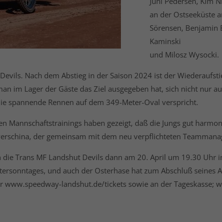
Juhl Pedersen, Kim N
an der Ostseeküste a
Sörensen, Benjamin Ba
Kaminski
und Milosz Wysocki.
Devils. Nach dem Abstieg in der Saison 2024 ist der Wiederaufsti
man im Lager der Gäste das Ziel ausgegeben hat, sich nicht nur a
, die spannende Rennen auf dem 349-Meter-Oval verspricht.
zten Mannschaftstrainings haben gezeigt, daß die Jungs gut harmon
werschina, der gemeinsam mit dem neu verpflichteten Teammanager
en die Trans MF Landshut Devils dann am 20. April um 19.30 Uhr 
ersonntages, und auch der Osterhase hat zum Abschluß seines A
er www.speedway-landshut.de/tickets sowie an der Tageskasse; 