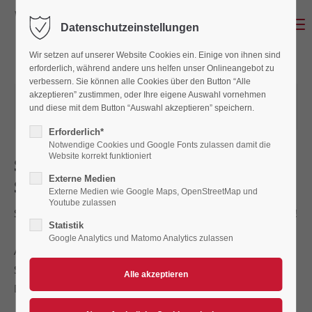
Menu
Datenschutzeinstellungen
Wir setzen auf unserer Website Cookies ein. Einige von ihnen sind
erforderlich, während andere uns helfen unser Onlineangebot zu
verbessern. Sie können alle Cookies über den Button “Alle
akzeptieren” zustimmen, oder Ihre eigene Auswahl vornehmen
25.02.2024 18:13
von Claudia Patzak
und diese mit dem Button “Auswahl akzeptieren” speichern.
(Kommentare: 0)
Erforderlich*
Notwendige Cookies und Google Fonts zulassen damit die
Website korrekt funktioniert
Sportlerehrung 2023 ADAC
Externe Medien
Südbayern
Externe Medien wie Google Maps, OpenStreetMap und
Youtube zulassen
Sportlerehrung ADAC Südbayern, und die Devils mit dabei !
Statistik
Google Analytics und Matomo Analytics zulassen
Am heutigen Sonntag fand die Sportlerehrung des ADAC
Südbayern statt, und der AC Landshut war mit zahlreichen
Devils vertreten.