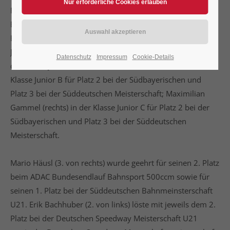
Für ihre Platzierungen bei der Südbayerischen ADAC
Bahnsport Meisterschaft sowie bei der Süddeutschen
Bahnmeisterschaft wurden geehrt:
Johannes Schranner (im Bild vorne) für jeweils Platz 3 in
Datenschutz
Impressum
Cookie-Details
der Klasse Junior A; Franziska Kober (2. von rechts) in der
Klasse Junior B für Platz 2 bei der Südbayerischen und
Platz 3 bei der Süddeutschen Meisterschaft; Maximilian
Gammel (rechts) in der Klasse Junior C für Platz 2 bei der
Südbayerischen und Platz 3 bei der Süddeutschen
Meisterschaft.
Mario Häusl (3. von rechts) wurde geehrt für seinen 2. Platz
beim ADAC Bundesendlauf Bahnsport 500ccm sowie für
seinen 1. Platz bei der Süddeutschen Bahnmeinsterschaft
U21. Erik Bachhuber (2. von links) löste mit jeweils dem 2.
Platz bei der Deutschen Speedway Meisterschaft U21