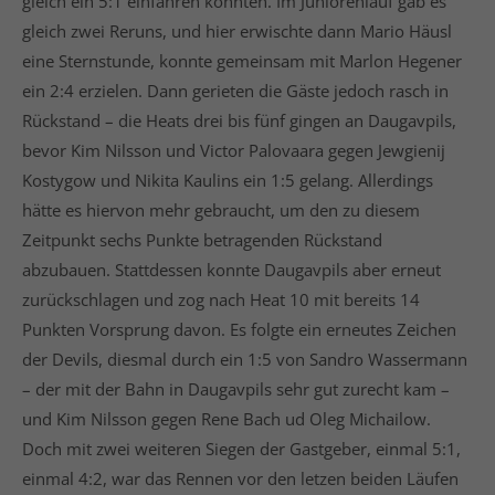
gleich ein 5:1 einfahren konnten. Im Juniorenlauf gab es
gleich zwei Reruns, und hier erwischte dann Mario Häusl
eine Sternstunde, konnte gemeinsam mit Marlon Hegener
ein 2:4 erzielen. Dann gerieten die Gäste jedoch rasch in
Rückstand – die Heats drei bis fünf gingen an Daugavpils,
bevor Kim Nilsson und Victor Palovaara gegen Jewgienij
Kostygow und Nikita Kaulins ein 1:5 gelang. Allerdings
hätte es hiervon mehr gebraucht, um den zu diesem
Zeitpunkt sechs Punkte betragenden Rückstand
abzubauen. Stattdessen konnte Daugavpils aber erneut
zurückschlagen und zog nach Heat 10 mit bereits 14
Punkten Vorsprung davon. Es folgte ein erneutes Zeichen
der Devils, diesmal durch ein 1:5 von Sandro Wassermann
– der mit der Bahn in Daugavpils sehr gut zurecht kam –
und Kim Nilsson gegen Rene Bach ud Oleg Michailow.
Doch mit zwei weiteren Siegen der Gastgeber, einmal 5:1,
einmal 4:2, war das Rennen vor den letzen beiden Läufen