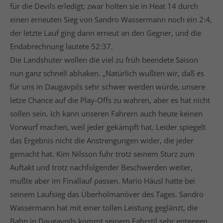
für die Devils erledigt; zwar holten sie in Heat 14 durch
einen erneuten Sieg von Sandro Wassermann noch ein 2:4,
der letzte Lauf ging dann erneut an den Gegner, und die
Endabrechnung lautete 52:37.
Die Landshuter wollen die viel zu früh beendete Saison
nun ganz schnell abhaken. „Natürlich wußten wir, daß es
für uns in Daugavpils sehr schwer werden würde, unsere
letze Chance auf die Play-Offs zu wahren, aber es hat nicht
sollen sein. Ich kann unseren Fahrern auch heute keinen
Vorwurf machen, weil jeder gekämpft hat. Leider spiegelt
das Ergebnis nicht die Anstrengungen wider, die jeder
gemacht hat. Kim Nilsson fuhr trotz seinem Sturz zum
Auftakt und trotz nachfolgender Beschwerden weiter,
mußte aber im Finallauf passen. Mario Häusl hatte bei
seinem Laufsieg das Überholmanöver des Tages. Sandro
Wassermann hat mit einer tollen Leistung geglänzt, die
Bahn in Daugavpils kommt seinem Fahrstil sehr entgegen.