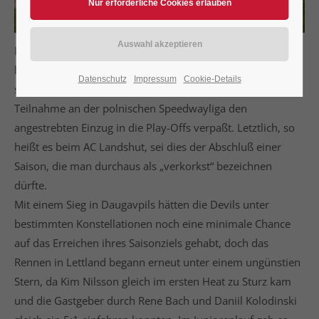
Die Stahlschuhartisten der Trans MF Landshut Devils
beenden ihre diesjährige Saison unfreiwillig früher als
Datenschutz
Impressum
Cookie-Details
sonst, hat die Mannschaft doch erstmals seit ihrer
Teilnahme an der polnischen Speedwayliga den
angestrebten Einzug in die Play-Offs verpaßt. Letztlich, so
heißt es beim AC Landshut, sei dies der Abschluß einer
Saison, die man durchaus als „verkorkst“ bezeichnen
dürfte.
Mit einem Sieg in Daugavpils hätten die Devils unter
bestimmten Konstellationen noch eine minimale Chance
auf das Erreichen ihres Saisonziels gehabt, doch das
Rennen in Lettland begann erneut unter einem ungünstien
Stern, da Kim Nilsson gleich im ersten Heat zu Sturz kam
und die Gastgeber durch Rene Bach und Daniil Kolodinski