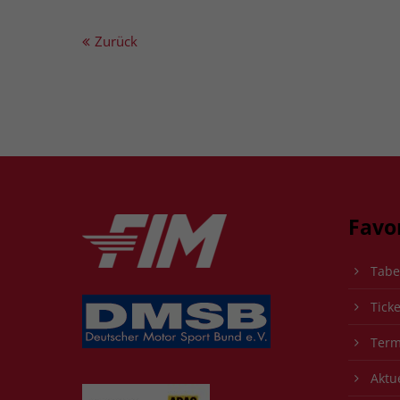
Zurück
Favo
Tabe
Ticke
Term
Aktue