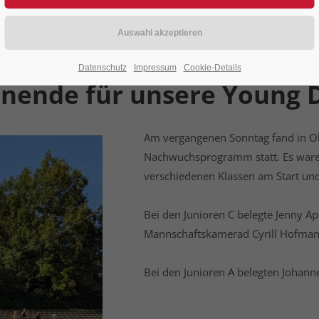
ntare: 0)
Datenschutz
Impressum
Cookie-Details
nende für unsere Young D
Am vergangenen Sonntag fand in Ol
Nachwuchsprogramm statt. Es waren
verschiedenen Klassen am Start und 
Bei den Junioren C belegte Jenny Ap
Mannschaftskamerad Cyrill Hofmann
Bei den Junioren A belegten Johann