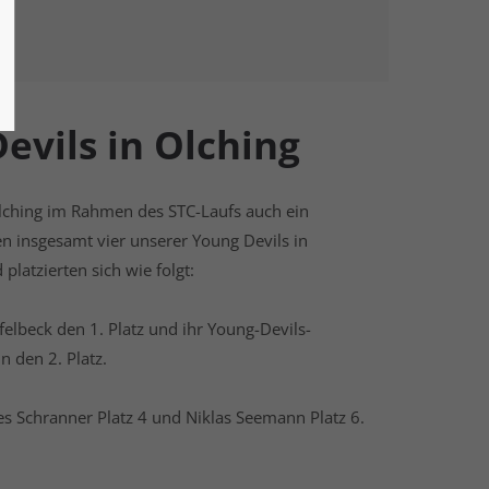
evils in Olching
ching im Rahmen des STC-Laufs auch ein
 insgesamt vier unserer Young Devils in
platzierten sich wie folgt:
felbeck den 1. Platz und ihr Young-Devils-
 den 2. Platz.
es Schranner Platz 4 und Niklas Seemann Platz 6.