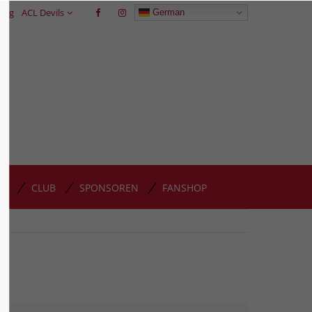
trag
ACL Devils
German
GP
CLUB
SPONSOREN
FANSHOP