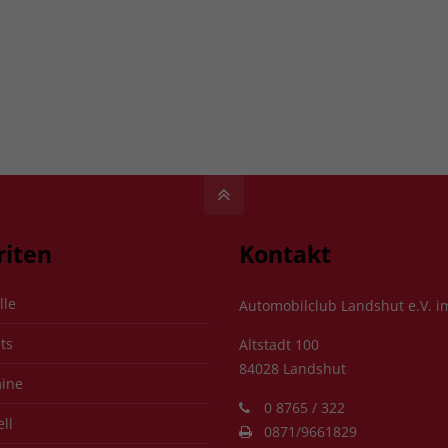
riten
Kontakt
lle
Automobilclub Landshut e.V. 
ts
Altstadt 100
84028 Landshut
ine
0 8765 / 322
ll
0871/9661829