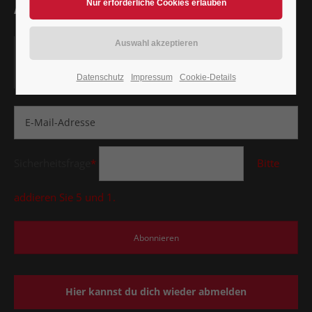
ALLE TERMINE
// ALLE RENNEN
Sei dabei wenn die Devils ihre Runden drehen.
Abonniere unsere News und erfahre als Erster was
Datenschutz
Impressum
Cookie-Details
Sache ist.
Sicherheitsfrage
*
Bitte
addieren Sie 5 und 1.
Hier kannst du dich wieder abmelden