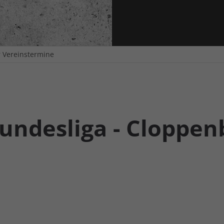
r Vereinstermine
 Bundesliga - Cloppe