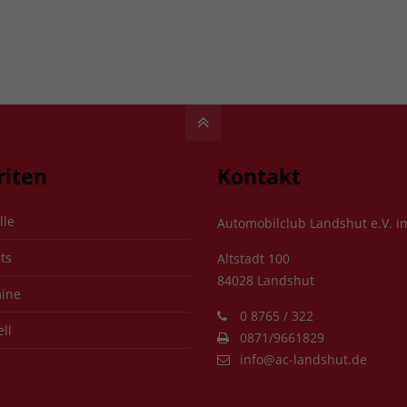
riten
Kontakt
lle
Automobilclub Landshut e.V. 
ts
Altstadt 100
84028 Landshut
ine
0 8765 / 322
ll
0871/9661829
info@ac-landshut.de