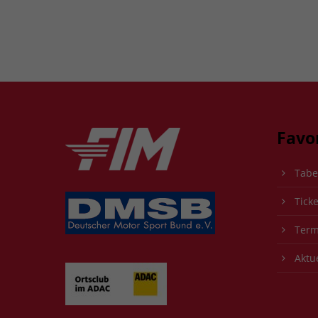
Favo
Tabe
Ticke
Term
Aktue