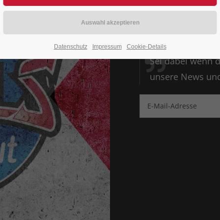
ALLE 
RENNE
Datenschutz
Impressum
Cookie-Details
Sei dabei wenn d
unsere News und 