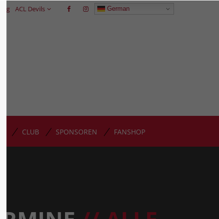
trag
ACL Devils
German
GP
CLUB
SPONSOREN
FANSHOP