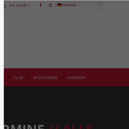
trag
ACL Devils
German
GP
CLUB
SPONSOREN
FANSHOP