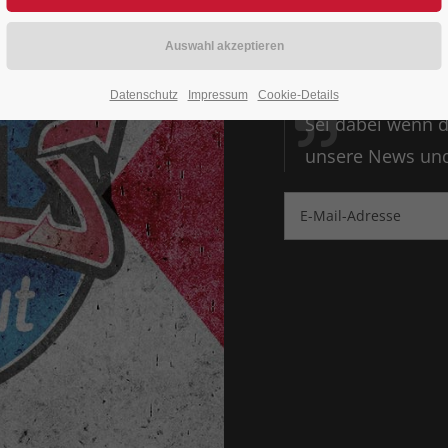
ALLE 
RENNE
Datenschutz
Impressum
Cookie-Details
Sei dabei wenn d
unsere News und 