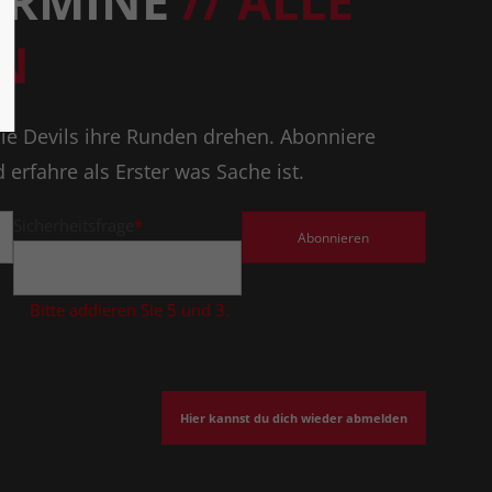
TERMINE
// ALLE
N
ie Devils ihre Runden drehen. Abonniere
erfahre als Erster was Sache ist.
Sicherheitsfrage
*
Bitte addieren Sie 5 und 3.
Hier kannst du dich wieder abmelden